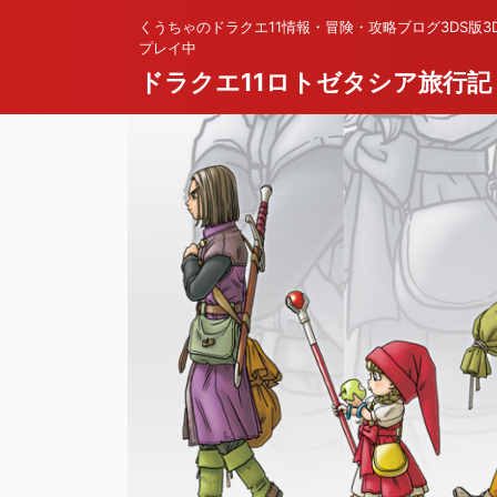
くうちゃのドラクエ11情報・冒険・攻略ブログ3DS版3
プレイ中
ドラクエ11ロトゼタシア旅行記