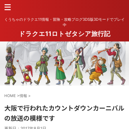
くうちゃのドラクエ11情報・冒険・攻略ブログ3DS版3Dモードでプレイ
中
ドラクエ11ロトゼタシア旅行記
HOME
>
情報
>
大阪で行われたカウントダウンカーニバル
の放送の模様です
更新日：
2017年8月1日