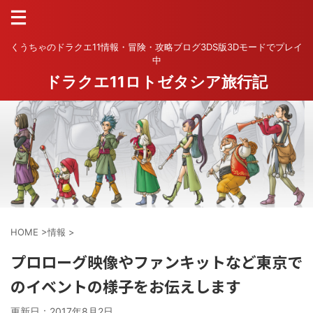
くうちゃのドラクエ11情報・冒険・攻略ブログ3DS版3Dモードでプレイ
中
ドラクエ11ロトゼタシア旅行記
HOME
>
情報
>
プロローグ映像やファンキットなど東京で
のイベントの様子をお伝えします
更新日：
2017年8月2日