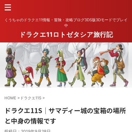
くうちゃのドラクエ11情報・冒険・攻略ブログ3DS版3Dモードでプレイ
中
ドラクエ11ロトゼタシア旅行記
HOME
>
ドラクエ11S
>
ドラクエ11S｜サマディー城の宝箱の場所
と中身の情報です
投稿日：
2019年9月28日