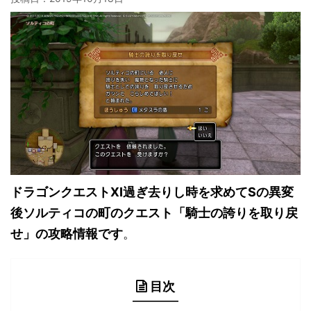
ドラゴンクエストXI過ぎ去りし時を求めてSの異変
後ソルティコの町のクエスト「騎士の誇りを取り戻
せ」の攻略情報です
。
目次