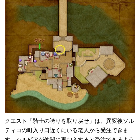
クエスト「騎士の誇りを取り戻せ」は、異変後ソル
ティコの町入り口近くにいる老人から受注できま
す。シルビアが仲間に再加入すると受注できるよう