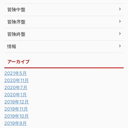
冒険中盤
冒険序盤
冒険終盤
情報
アーカイブ
2021年5月
2020年11月
2020年7月
2020年1月
2019年12月
2019年11月
2019年10月
2019年9月