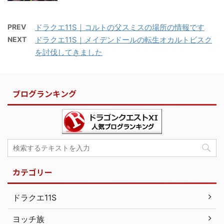
PREV
ドラクエ11S｜コルトの父スミスの場所の情報です
NEXT
ドラクエ11S｜メイデンドールの転生オカルトビスク
を討伐してきました
ブログランキング
カテゴリー
ドラクエ11S
ヨッチ族