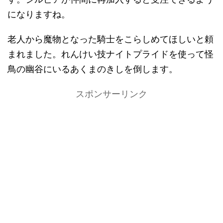
になりますね。
老人から魔物となった騎士をこらしめてほしいと頼
まれました。れんけい技ナイトプライドを使って怪
鳥の幽谷にいるあくまのきしを倒します。
スポンサーリンク