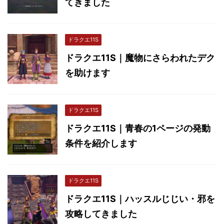
てきました
ドラクエ11S
ドラクエ11S｜魔物にさらわれたデク
を助けます
ドラクエ11S
ドラクエ11S｜青春の1ページの発動
条件を紹介します
ドラクエ11S
ドラクエ11S｜ハッスルじじい・邪を
攻略してきました