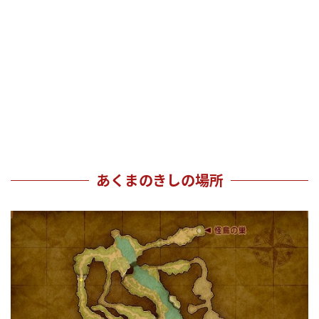
あくまのきしの場所