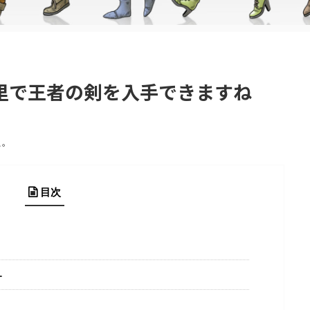
里で王者の剣を入手できますね
た。
目次
ー
」