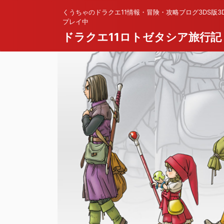
くうちゃのドラクエ11情報・冒険・攻略ブログ3DS版3
プレイ中
ドラクエ11ロトゼタシア旅行記