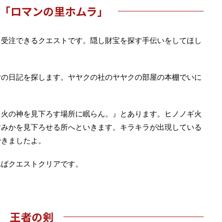
「ロマンの里ホムラ」
ら受注できるクエストです。隠し財宝を探す手伝いをしてほし
女の日記を探します。ヤヤクの社のヤヤクの部屋の本棚でいに
て火の神を見下ろす場所に眠らん。』とあります。ヒノノギ火
すみかを見下ろせる所へといきます。キラキラが出現している
できましたよ。
ればクエストクリアです。
王者の剣