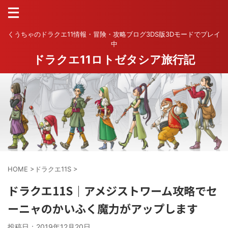
くうちゃのドラクエ11情報・冒険・攻略ブログ3DS版3Dモードでプレイ
中
ドラクエ11ロトゼタシア旅行記
HOME
>
ドラクエ11S
>
ドラクエ11S｜アメジストワーム攻略でセ
ーニャのかいふく魔力がアップします
投稿日：
2019年12月20日