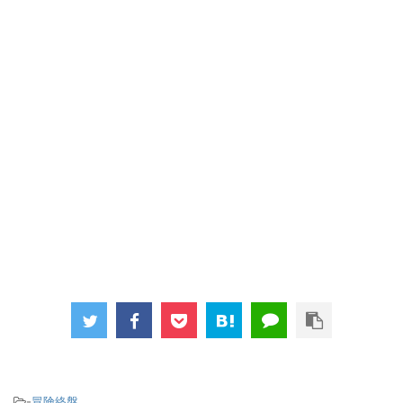
-
冒険終盤