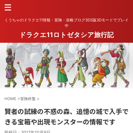
くうちゃのドラクエ11情報・冒険・攻略ブログ3DS版3Dモードでプレイ
中
ドラクエ11ロトゼタシア旅行記
HOME
>
冒険終盤
>
賢者の試練の不惑の森、追憶の城で入手で
きる宝箱や出現モンスターの情報です
投稿日：
2017年10月9日