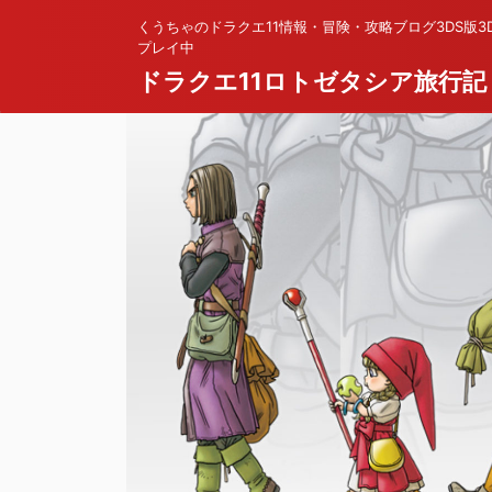
くうちゃのドラクエ11情報・冒険・攻略ブログ3DS版3
プレイ中
ドラクエ11ロトゼタシア旅行記