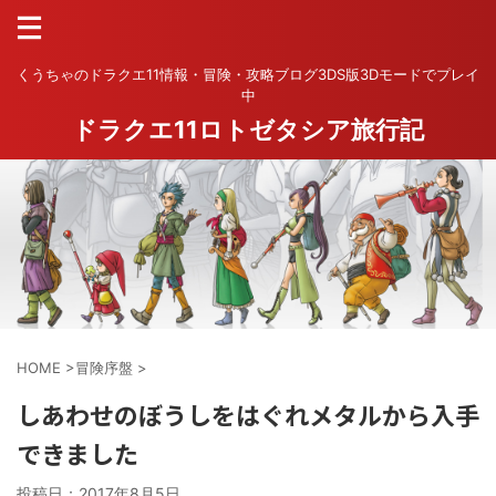
くうちゃのドラクエ11情報・冒険・攻略ブログ3DS版3Dモードでプレイ
中
ドラクエ11ロトゼタシア旅行記
HOME
>
冒険序盤
>
しあわせのぼうしをはぐれメタルから入手
できました
投稿日：
2017年8月5日