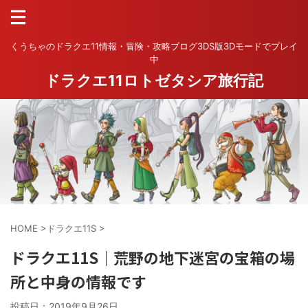
くうちゃのドラクエ11情報・冒険・攻略ブログ3DS版3Dモードでプレイ
中
ドラクエ11ロトゼタシア旅行記
HOME
>
ドラクエ11S
>
ドラクエ11S｜荒野の地下迷宮の宝箱の場
所と中身の情報です
投稿日：
2019年9月26日