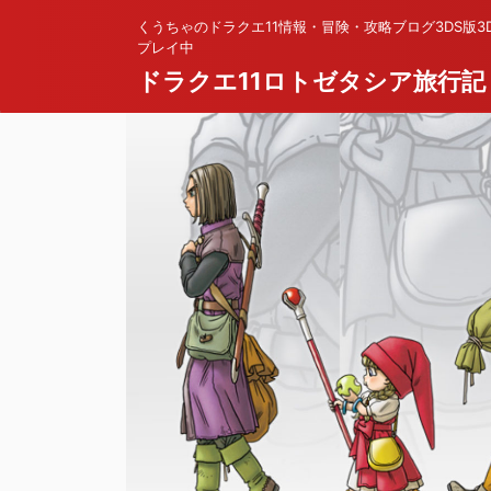
くうちゃのドラクエ11情報・冒険・攻略ブログ3DS版3
プレイ中
ドラクエ11ロトゼタシア旅行記