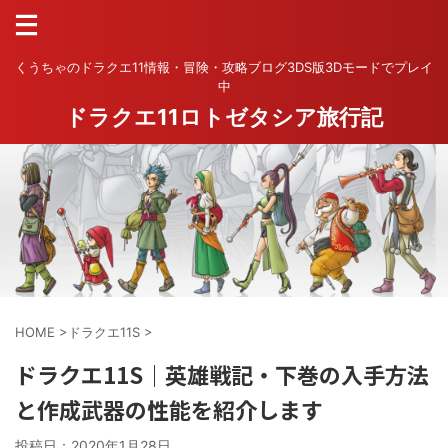
くうちゃのドラクエ11情報・冒険・攻略ブログ3DS版3Dモードでプレイ
中
ドラクエ11ロトゼタシア旅行記
HOME
>
ドラクエ11S
>
ドラクエ11S｜英雄戦記・下巻の入手方法
と作成武器の性能を紹介します
投稿日：
2020年1月28日