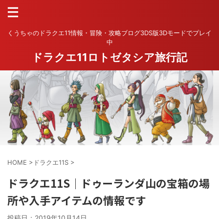
くうちゃのドラクエ11情報・冒険・攻略ブログ3DS版3Dモードでプレイ
中
ドラクエ11ロトゼタシア旅行記
HOME
>
ドラクエ11S
>
ドラクエ11S｜ドゥーランダ山の宝箱の場
所や入手アイテムの情報です
投稿日：
2019年10月14日