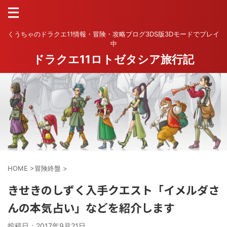
くうちゃのドラクエ11情報・冒険・攻略ブログ3DS版3Dモードでプレイ
中
ドラクエ11ロトゼタシア旅行記
HOME
>
冒険終盤
>
きせきのしずく入手クエスト「イメルダさ
んの本気占い」などを紹介します
投稿日：
2017年9月21日