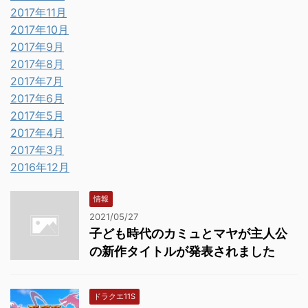
2017年11月
2017年10月
2017年9月
2017年8月
2017年7月
2017年6月
2017年5月
2017年4月
2017年3月
2016年12月
情報
2021/05/27
子ども時代のカミュとマヤが主人公
の新作タイトルが発表されました
ドラクエ11S