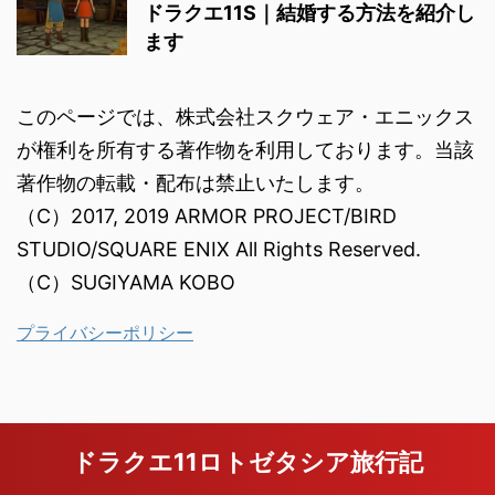
ドラクエ11S｜結婚する方法を紹介し
ます
このページでは、株式会社スクウェア・エニックス
が権利を所有する著作物を利用しております。当該
著作物の転載・配布は禁止いたします。
（C）2017, 2019 ARMOR PROJECT/BIRD
STUDIO/SQUARE ENIX All Rights Reserved.
（C）SUGIYAMA KOBO
プライバシーポリシー
ドラクエ11ロトゼタシア旅行記