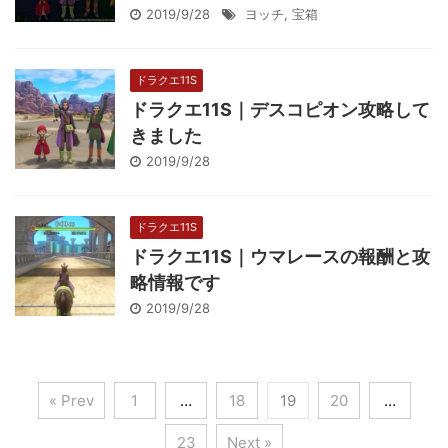
2019/9/28
ヨッチ
,
宝箱
ドラクエ11S
ドラクエ11S｜デスコピオン攻略して
きました
2019/9/28
ドラクエ11S
ドラクエ11S｜ウマレースの報酬と攻
略情報です
2019/9/28
« Prev
1
…
18
19
20
…
23
Next »