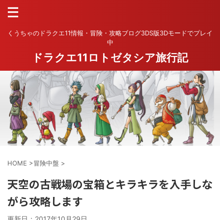
くうちゃのドラクエ11情報・冒険・攻略ブログ3DS版3Dモードでプレイ
中
ドラクエ11ロトゼタシア旅行記
HOME
>
冒険中盤
>
天空の古戦場の宝箱とキラキラを入手しな
がら攻略します
更新日：
2017年10月29日