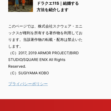
ドラクエ11S｜結婚する
方法を紹介します
このページでは、株式会社スクウェア・エニ
ックスが権利を所有する著作物を利用してお
ります。当該著作物の転載・配布は禁止いた
します。
（C）2017, 2019 ARMOR PROJECT/BIRD
STUDIO/SQUARE ENIX All Rights
Reserved.
（C）SUGIYAMA KOBO
プライバシーポリシー