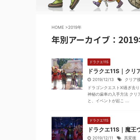
HOME
>
2019年
年別アーカイブ：2019
ドラクエ11S
ドラクエ11S｜ク
2019/12/13
クリア
ドラゴンクエストXI過ぎ去
神秘の歯車の入手方法 クリ
と、イベントが起こ ...
ドラクエ11S
ドラクエ11S｜魔王
2019/12/11
異変後