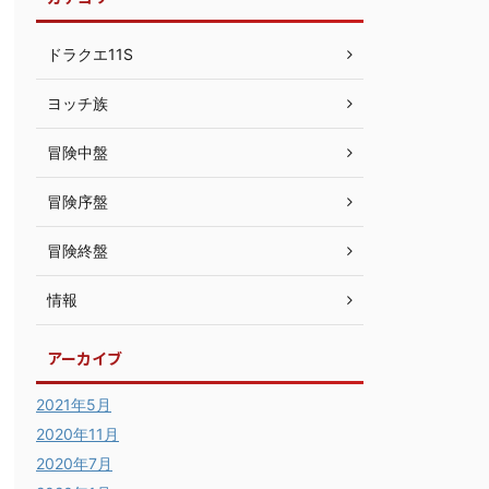
ドラクエ11S
ヨッチ族
冒険中盤
冒険序盤
冒険終盤
情報
アーカイブ
2021年5月
2020年11月
2020年7月