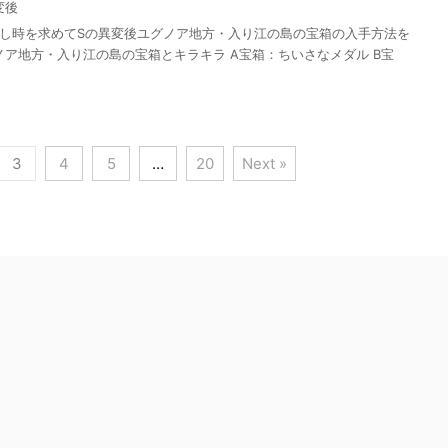
変後
りし時を求めてSの異変後ユグノア地方・入り江の島の宝箱の入手方法を
ノア地方・入り江の島の宝箱とキラキラ A宝箱：ちいさなメダル B宝
3
4
5
…
20
Next »