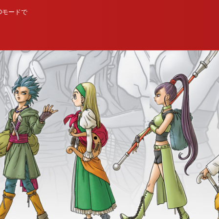
Dモードで